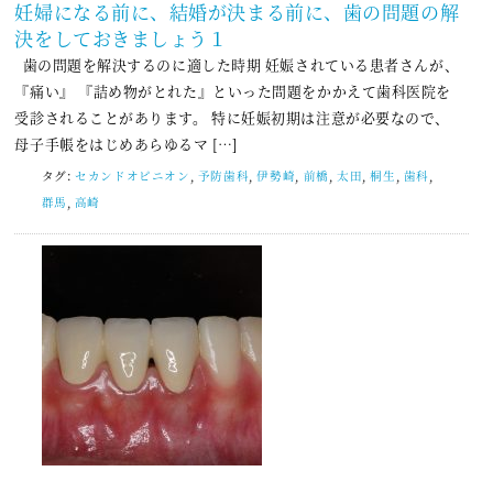
妊婦になる前に、結婚が決まる前に、歯の問題の解
決をしておきましょう１
歯の問題を解決するのに適した時期 妊娠されている患者さんが、
『痛い』 『詰め物がとれた』といった問題をかかえて歯科医院を
受診されることがあります。 特に妊娠初期は注意が必要なので、
母子手帳をはじめあらゆるマ […]
タグ:
セカンドオピニオン
,
予防歯科
,
伊勢崎
,
前橋
,
太田
,
桐生
,
歯科
,
群馬
,
高崎