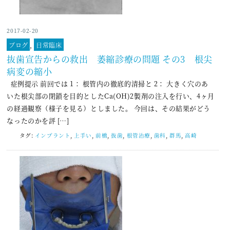
2017-02-20
ブログ
,
日常臨床
抜歯宣告からの救出 萎縮診療の問題 その3 根尖
病変の縮小
症例提示 前回では 1： 根管内の徹底的清掃と 2： 大きく穴のあ
いた根尖部の閉鎖を目的としたCa(OH)2製剤の注入を行い、4ヶ月
の経過観察（様子を見る）としました。 今回は、その結果がどう
なったのかを評 […]
タグ:
インプラント
,
上手い
,
前橋
,
抜歯
,
根管治療
,
歯科
,
群馬
,
高崎