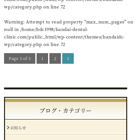
wp/category.php
on line
72
Warning
: Attempt to read property "max_num_pages" on
null in
/home/bdc1998/bandai-dental-
clinic.com/public_html/wp-content/themes/bandaidc-
wp/category.php
on line
72
Page 3 of 3
1
2
3
ブログ・カテゴリー
お知らせ