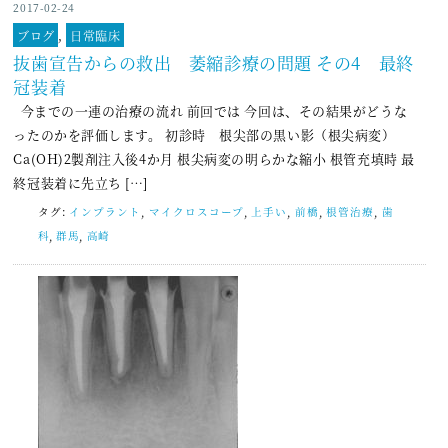
2017-02-24
ブログ
,
日常臨床
抜歯宣告からの救出 萎縮診療の問題 その4 最終
冠装着
今までの一連の治療の流れ 前回では 今回は、その結果がどうな
ったのかを評価します。 初診時 根尖部の黒い影（根尖病変）
Ca(OH)2製剤注入後4か月 根尖病変の明らかな縮小 根管充填時 最
終冠装着に先立ち […]
タグ:
インプラント
,
マイクロスコープ
,
上手い
,
前橋
,
根管治療
,
歯
科
,
群馬
,
高崎