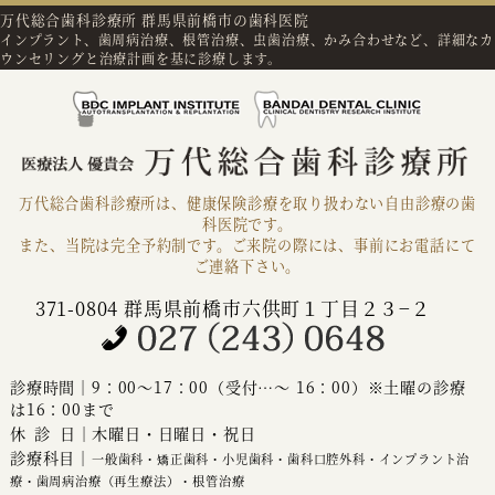
万代総合歯科診療所 群馬県前橋市の歯科医院
インプラント、歯周病治療、根管治療、虫歯治療、かみ合わせなど、詳細なカ
ウンセリングと治療計画を基に診療します。
万代総合歯科診療所は、健康保険診療を取り扱わない自由診療の歯
科医院です。
また、当院は完全予約制です。ご来院の際には、事前にお電話にて
ご連絡下さい。
371-0804 群馬県前橋市六供町１丁目２３−２
診療時間｜9：00～17：00（受付…～ 16：00）※土曜の診療
は16：00まで
休診
日｜木曜日・日曜日・祝日
診療科目｜
一般歯科・矯正歯科・小児歯科・歯科口腔外科・インプラント治
療・歯周病治療（再生療法）・根管治療