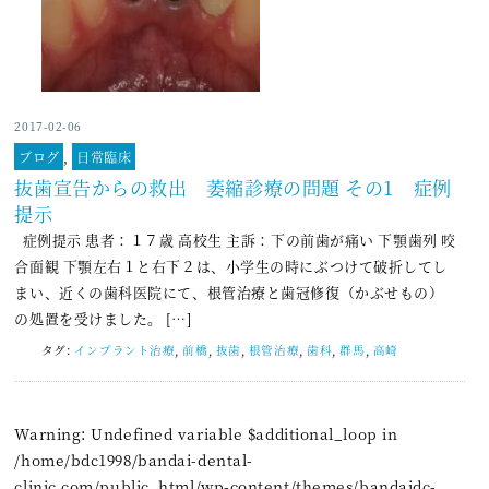
2017-02-06
ブログ
,
日常臨床
抜歯宣告からの救出 萎縮診療の問題 その1 症例
提示
症例提示 患者：１７歳 高校生 主訴：下の前歯が痛い 下顎歯列 咬
合面観 下顎左右１と右下２は、小学生の時にぶつけて破折してし
まい、近くの歯科医院にて、根管治療と歯冠修復（かぶせもの）
の処置を受けました。 […]
タグ:
インプラント治療
,
前橋
,
抜歯
,
根管治療
,
歯科
,
群馬
,
高崎
Warning
: Undefined variable $additional_loop in
/home/bdc1998/bandai-dental-
clinic.com/public_html/wp-content/themes/bandaidc-