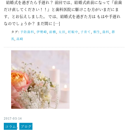
結婚式を過ぎたら手遅れ？ 前回では、結婚式直前になって『前歯
だけ直してください！！』と歯科医院に駆けこむ方がいまだにま
す、とお伝えしました。 では、結婚式を過ぎた方は もはや手遅れ
なのでしょうか？ まだ間に […]
タグ:
予防歯科
,
伊勢崎
,
前橋
,
太田
,
妊娠中
,
子育て
,
桐生
,
歯科
,
群
馬
,
高崎
2017-03-14
コラム
,
ブログ