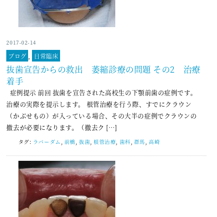
2017-02-14
ブログ
,
日常臨床
抜歯宣告からの救出 萎縮診療の問題 その2 治療
着手
症例提示 前回 抜歯を宣告された高校生の下顎前歯の症例です。
治療の実際を提示します。 根管治療を行う際、すでにクラウン
（かぶせもの）が入っている場合、その大半の症例でクラウンの
撤去が必要になります。（撤去ク […]
タグ:
ラバーダム
,
前橋
,
抜歯
,
根管治療
,
歯科
,
群馬
,
高崎