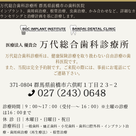
万代総合歯科診療所 群馬県前橋市の歯科医院
インプラント、歯周病治療、根管治療、虫歯治療、かみ合わせなど、詳細なカ
ウンセリングと治療計画を基に診療します。
万代総合歯科診療所は、健康保険診療を取り扱わない自由診療の歯
科医院です。
また、当院は完全予約制です。ご来院の際には、事前にお電話にて
ご連絡下さい。
371-0804 群馬県前橋市六供町１丁目２３−２
診療時間｜9：00～17：00（受付…～ 16：00）※土曜の診療
は16：00まで
休診
日｜木曜日・日曜日・祝日
診療科目｜
一般歯科・矯正歯科・小児歯科・歯科口腔外科・インプラント治
療・歯周病治療（再生療法）・根管治療