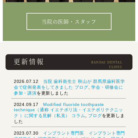
当院の医師・スタッフ
更新情報
2026.07.12
当院 歯科衛生士 秋山が 群馬県歯科医学
会で症例発表をしてきました
ブログ
,
学会・研修会に
参加・講演
を更新しました
2024.09.17
Modified fluoride toothpaste
technique（通称 イエテボリ法・イエテボリテクニッ
ク ）に関する見解（私見）
コラム
,
ブログ
を更新しま
した
2023.07.30
インプラント専門医 インプラント専門