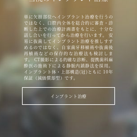
単に欠損部位へインプラント治療を行うの
ではなく、口腔内全体を総合的に審査・診
断した上での治療計画書をもとに、十分な
話し合いを行ってから治療を行います。 安
易に抜歯してインプラント治療を推しすす
めるのではなく、自家歯牙移植術や抜歯後
再植術などの保存的な治療法も検討しま
す。 CT撮影による的確な診断、提携歯科麻
酔医の施術下による静脈内鎮静法を採用。
インプラント体・上部構造(冠)ともに 10年
保証（減価償却型）です。
インプラント治療