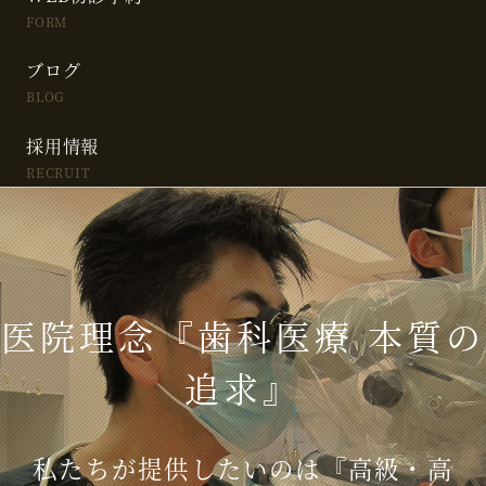
FORM
ブログ
BLOG
採用情報
RECRUIT
医院理念『歯科医療 本質の
追求』
私たちが提供したいのは『高級・高