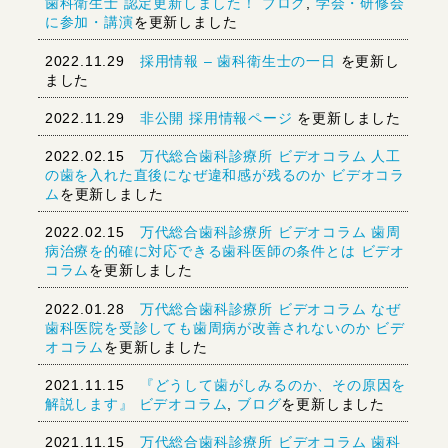
歯科衛生士 認定更新しました！
ブログ
,
学会・研修会
に参加・講演
を更新しました
2022.11.29
採用情報 – 歯科衛生士の一日
を更新し
ました
2022.11.29
非公開 採用情報ページ
を更新しました
2022.02.15
万代総合歯科診療所 ビデオコラム 人工
の歯を入れた直後になぜ違和感が残るのか
ビデオコラ
ム
を更新しました
2022.02.15
万代総合歯科診療所 ビデオコラム 歯周
病治療を的確に対応できる歯科医師の条件とは
ビデオ
コラム
を更新しました
2022.01.28
万代総合歯科診療所 ビデオコラム なぜ
歯科医院を受診しても歯周病が改善されないのか
ビデ
オコラム
を更新しました
2021.11.15
『どうして歯がしみるのか、その原因を
解説します』
ビデオコラム
,
ブログ
を更新しました
2021.11.15
万代総合歯科診療所 ビデオコラム 歯科