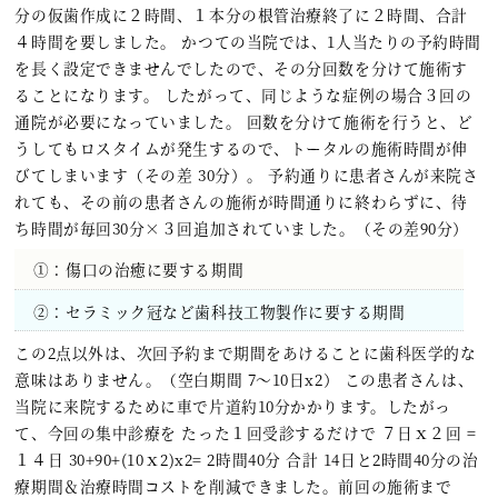
分の仮歯作成に２時間、１本分の根管治療終了に２時間、合計
４時間を要しました。 かつての当院では、1人当たりの予約時間
を長く設定できませんでしたので、その分回数を分けて施術す
ることになります。 したがって、同じような症例の場合３回の
通院が必要になっていました。 回数を分けて施術を行うと、ど
うしてもロスタイムが発生するので、トータルの施術時間が伸
びてしまいます（その差 30分）。 予約通りに患者さんが来院さ
れても、その前の患者さんの施術が時間通りに終わらずに、待
ち時間が毎回30分×３回追加されていました。（その差90分）
①：傷口の治癒に要する期間
②：セラミック冠など歯科技工物製作に要する期間
この2点以外は、次回予約まで期間をあけることに歯科医学的な
意味はありません。（空白期間 7～10日x2） この患者さんは、
当院に来院するために車で片道約10分かかります。したがっ
て、今回の集中診療を たった１回受診するだけで ７日ｘ２回 =
１４日 30+90+(10ｘ2)x2= 2時間40分 合計 14日と2時間40分の治
療期間＆治療時間コストを削減できました。前回の施術まで