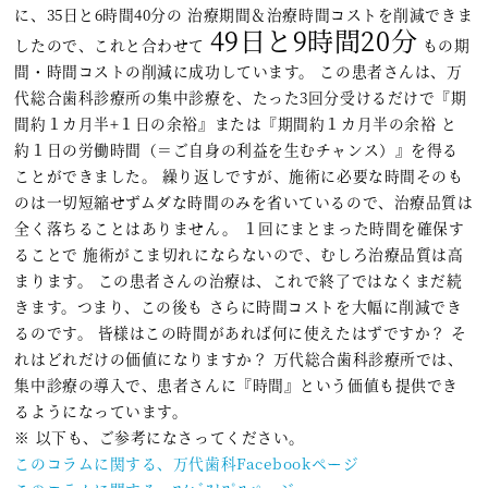
に、35日と6時間40分の 治療期間＆治療時間コストを削減できま
49日と9時間20分
したので、これと合わせて
もの期
間・時間コストの削減に成功しています。 この患者さんは、万
代総合歯科診療所の集中診療を、たった3回分受けるだけで『期
間約１カ月半+１日の余裕』または『期間約１カ月半の余裕 と
約１日の労働時間（＝ご自身の利益を生むチャンス）』を得る
ことができました。 繰り返しですが、施術に必要な時間そのも
のは一切短縮せずムダな時間のみを省いているので、治療品質は
全く落ちることはありません。 １回にまとまった時間を確保す
ることで 施術がこま切れにならないので、むしろ治療品質は高
まります。 この患者さんの治療は、これで終了ではなくまだ続
きます。つまり、この後も さらに時間コストを大幅に削減でき
るのです。 皆様はこの時間があれば何に使えたはずですか？ そ
れはどれだけの価値になりますか？ 万代総合歯科診療所では、
集中診療の導入で、患者さんに『時間』という価値も提供でき
るようになっています。
※ 以下も、ご参考になさってください。
このコラムに関する、万代歯科Facebookページ