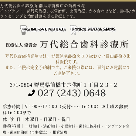
万代総合歯科診療所 群馬県前橋市の歯科医院
インプラント、歯周病治療、根管治療、虫歯治療、かみ合わせなど、詳細なカ
ウンセリングと治療計画を基に診療します。
万代総合歯科診療所は、健康保険診療を取り扱わない自由診療の歯
科医院です。
また、当院は完全予約制です。ご来院の際には、事前にお電話にて
ご連絡下さい。
371-0804 群馬県前橋市六供町１丁目２３−２
診療時間｜9：00～17：00（受付…～ 16：00）※土曜の診療
は16：00まで
休診
日｜木曜日・日曜日・祝日
診療科目｜
一般歯科・矯正歯科・小児歯科・歯科口腔外科・インプラント治
療・歯周病治療（再生療法）・根管治療