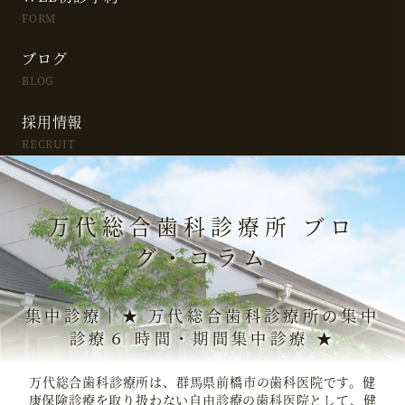
FORM
ブログ
BLOG
採用情報
RECRUIT
万代総合歯科診療所 ブロ
グ・コラム
集中診療｜★ 万代総合歯科診療所の集中
診療６ 時間・期間集中診療 ★
万代総合歯科診療所は、群馬県前橋市の歯科医院です。健
康保険診療を取り扱わない自由診療の歯科医院として、健