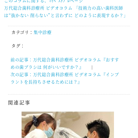
このコラムに関する、ﾏｲﾍﾞｽﾄﾌﾟﾛページ
万代総合歯科診療所 ビデオコラム 「技術力の高い歯科医師
は“抜かない 削らない”と言わずに どのように表現するか？」
カテゴリ：
集中診療
タグ：
前の記事：万代総合歯科診療所 ビデオコラム『おすす
投
めの歯ブラシは 何がいいですか？』
稿
次の記事：万代総合歯科診療所 ビデオコラム『インプ
ナ
ラントを長持ちさせるためには？』
ビ
ゲ
ー
関連記事
シ
ョ
ン