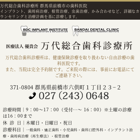
万代総合歯科診療所 群馬県前橋市の歯科医院
インプラント、歯周病治療、根管治療、虫歯治療、かみ合わせなど、詳細なカ
ウンセリングと治療計画を基に診療します。
万代総合歯科診療所は、健康保険診療を取り扱わない自由診療の歯
科医院です。
また、当院は完全予約制です。ご来院の際には、事前にお電話にて
ご連絡下さい。
371-0804 群馬県前橋市六供町１丁目２３−２
診療時間｜9：00～17：00（受付…～ 16：00）※土曜の診療
は16：00まで
休診
日｜木曜日・日曜日・祝日
診療科目｜
一般歯科・矯正歯科・小児歯科・歯科口腔外科・インプラント治
療・歯周病治療（再生療法）・根管治療