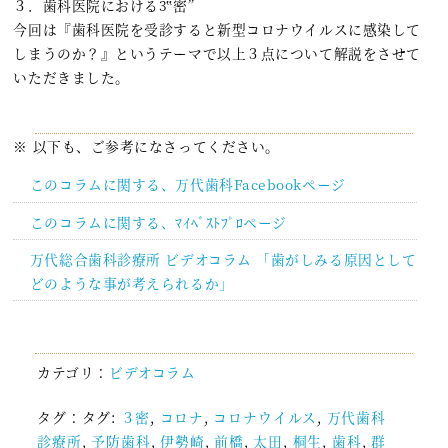
３．歯科医院における3‟密”
今回は『歯科医院を受診すると新型コロナウイルスに感染して
しまうのか？』というテーマで以上３点について解説をさせて
いただきました。
※ 以下も、ご参考になさってください。
このコラムに関する、万代歯科Facebookページ
このコラムに関する、ﾏｲﾍﾞｽﾄﾌﾟﾛページ
万代総合歯科診療所 ビデオコラム 「歯がしみる原因として
どのような事が考えられるか」
カテゴリ：
ビデオコラム
タグ：タグ:
３密
,
コロナ
,
コロナウイルス
,
万代歯科
診療所
,
予防歯科
,
伊勢崎
,
前橋
,
太田
,
桐生
,
歯科
,
群