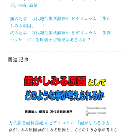
馬
,
虫歯
,
高崎
前の記事：万代総合歯科診療所 ビデオコラム 「歯が
投
しみる原因」
稿
次の記事：万代総合歯科診療所 ビデオコラム 「歯肉
ナ
マッサージに歯周病予防効果はあるのか？ 」
ビ
ゲ
ー
関連記事
シ
ョ
ン
万代総合歯科診療所 ビデオコラム 「歯がしみる原因」
歯がしみる原因 歯がしみる原因としてどのような事が考えら