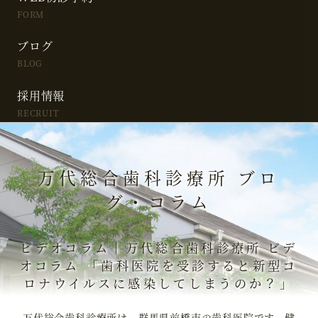
FORM
ブログ
BLOG
採用情報
RECRUIT
万代総合歯科診療所 ブロ
グ・コラム
ビデオコラム｜万代総合歯科診療所 ビデ
オコラム 「歯科医院を受診すると新型コ
ロナウイルスに感染してしまうのか？」
万代総合歯科診療所は、群馬県前橋市の歯科医院です。健