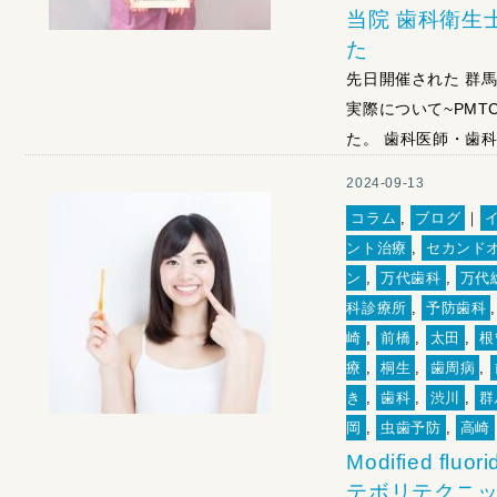
当院 歯科衛生
た
先日開催された 群
実際について~PM
た。 歯科医師・歯科
2024-09-13
コラム
,
ブログ
｜
ント治療
,
セカンド
ン
,
万代歯科
,
万代
科診療所
,
予防歯科
崎
,
前橋
,
太田
,
根
療
,
桐生
,
歯周病
,
き
,
歯科
,
渋川
,
群
岡
,
虫歯予防
,
高崎
Modified fl
テボリテクニッ