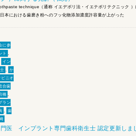
ide toothpaste technique（通称 イエデボリ法・イエテボリテクニック 
 日本における歯磨き粉へのフッ化物添加濃度許容量が上がった
会に参
ント
,
,
イン
生士
,
か
オピニオ
総合歯
前橋
,
プラン
病
,
歯
崎
門医 インプラント専門歯科衛生士 認定更新しま