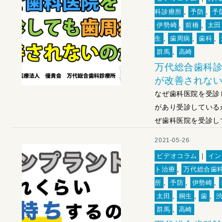
科診療所
,
予防
,
予
伊勢崎
,
前橋
,
太田
生
,
歯周病
,
歯科
,
群馬
,
高崎
万代総合歯科診
が改善されな
なぜ歯科医院を受診
があり受診している
ぜ歯科医院を受診し
2021-05-26
ビデオコラム
｜
イン
ト治療
,
万代総合歯
所
,
予防
,
伊勢崎
,
太田
,
桐生
,
歯
,
群馬
,
高崎