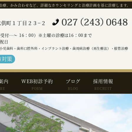
治療、かみ合わせなど、詳細なカウンセリングと治療計画を基に診療します。
橋市六供町１丁目２３−２
（受付…～ 16：00）※土曜の診療は16：00まで
祝日
小児歯科・歯科口腔外科・インプラント治療・歯周病治療（再生療法）・根管治療
防対策
案内
WEB初診予約
ブログ
採用情報
ARE
FORM
BLOG
RECRUIT