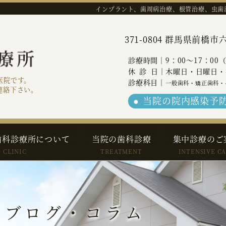
インプラント、歯周病治療、根管治療、虫歯
371-0804 群馬県前
診療時間｜9：00～17：00
休診
日｜木曜日・日曜日・
医院です。
診療科目｜
一般歯科・矯正歯科・
連絡下さい。
当院の院内感染予
歯科診療所について
当院の歯科診療
集中診療のご
CLINIC
TREATMENT
INTENSIVE C
 ブログ・コラム