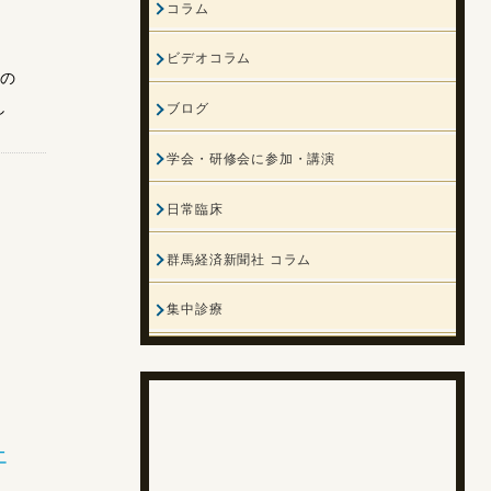
コラム
し
ビデオコラム
理の
し
ブログ
学会・研修会に参加・講演
日常臨床
群馬経済新聞社 コラム
集中診療
エ