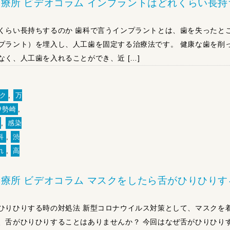
療所 ビデオコラム インプラントはどれくらい長持
くらい長持ちするのか 歯科で言うインプラントとは、歯を失ったと
プラント）を埋入し、人工歯を固定する治療法です。 健康な歯を削
なく、人工歯を入れることができ、近 […]
ク
,
万
伊勢崎
,
,
感染
科
,
渋
れ
,
高
療所 ビデオコラム マスクをしたら舌がひりひりす
ひりひりする時の対処法 新型コロナウイルス対策として、マスクを
、舌がひりひりすることはありませんか？ 今回はなぜ舌がひりひり