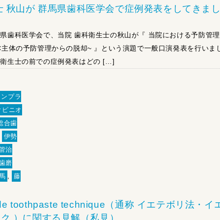
士 秋山が 群馬県歯科医学会で症例発表をしてきま
馬県歯科医学会で、当院 歯科衛生士の秋山が『 当院における予防管
TC主体の予防管理からの脱却~ 』という演題で一般口演発表を行いま
衛生士の前での症例発表はどの […]
インプラ
オピニオ
総合歯
,
伊勢
管治
歯磨
馬
,
藤
uoride toothpaste technique（通称 イエテボリ法・イ
ク ）に関する見解（私見）