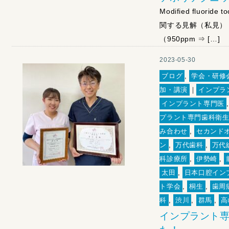
Modified fluor
関する見解（私見）
（950ppm ⇒ […]
2023-05-30
ブログ
,
学会・研修
加・講演
｜
インプラ
インプラント専門医
プラント専門歯科衛
み合わせ
,
セカンド
ン
,
万代歯科
,
万代
科診療所
,
伊勢崎
,
太田
,
日本口腔イン
ト学会
,
桐生
,
歯周
科
,
渋川
,
群馬
,
高
インプラント専