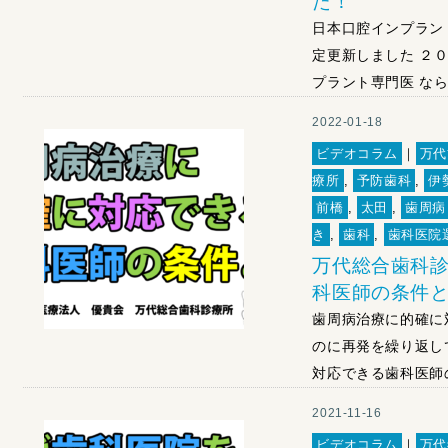
た！
日本口腔インプラン
定更新しました ２０
プラント専門医 なら
2022-01-18
ビデオコラム
｜
万代
療所
,
予防歯科
,
伊
前橋
,
太田
,
歯周病
き
,
歯科
,
歯科医院
万代総合歯科診
科医師の条件
歯周病治療に的確に
のに再発を繰り返し
対応できる歯科医師の
2021-11-16
ビデオコラム
｜
万代