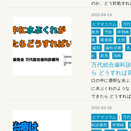
のか、どう対処すれ
2021-04-13
ビデオコラム
｜
万代
療所
,
予防
,
伊勢崎
橋
,
唾液腺
,
太田
,
歯科
,
歯科治療
,
水
れ
,
群馬
,
高崎
万代総合歯科診
ら どうすれば
口の中に透明な水ぶ
に水ぶくれのような
できたら どうすれば
2021-03-30
ビデオコラム
｜
万代
科診療所
,
伊勢崎
,