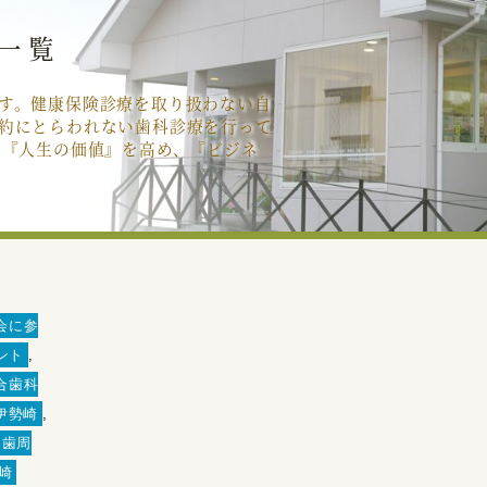
一覧
す。健康保険診療を取り扱わない自
約にとらわれない歯科診療を行って
の『人生の価値』を高め、『ビジネ
会に参
ント
,
合歯科
伊勢崎
,
歯周
崎