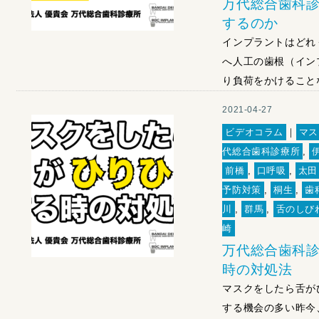
万代総合歯科診
するのか
インプラントはどれ
へ人工の歯根（イン
り負荷をかけること
2021-04-27
ビデオコラム
｜
マス
代総合歯科診療所
,
前橋
,
口呼吸
,
太田
予防対策
,
桐生
,
歯
川
,
群馬
,
舌のしび
崎
万代総合歯科診
時の対処法
マスクをしたら舌が
する機会の多い昨今