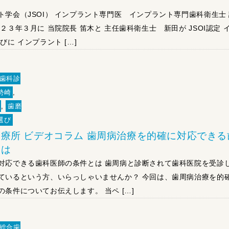
ト学会（JSOI） インプラント専門医 インプラント専門歯科衛生士
２３年３月に 当院院長 笛木と 主任歯科衛生士 新田が JSOI認定 
びに インプラント […]
歯科診
勢崎
,
,
歯磨
選び
療所 ビデオコラム 歯周病治療を的確に対応できる
とは
対応できる歯科医師の条件とは 歯周病と診断されて歯科医院を受診
ているという方、いらっしゃいませんか？ 今回は、歯周病治療を的
条件についてお伝えします。 当ペ […]
総合歯