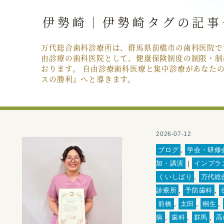
伊勢崎｜伊勢崎タグの記事
万代総合歯科診療所は、群馬県前橋市の歯科医院で
由診療の歯科医院として、健康保険制度の制限・制
おります。 自由診療歯科医療と集中診療があなた
スの勝利』へと導きます。
2026-07-12
ブログ
,
学会・研修
加・講演
｜
インプラ
くいしばり
,
万代総
診療所
,
予防歯科
,
前橋
,
太田
,
桐生
,
病
,
歯科
,
群馬
,
高