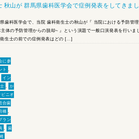
士 秋山が 群馬県歯科医学会で症例発表をしてきま
馬県歯科医学会で、当院 歯科衛生士の秋山が『 当院における予防管
TC主体の予防管理からの脱却~ 』という演題で一般口演発表を行いま
衛生士の前での症例発表はどの […]
会に参
ント
,
,
イン
生士
,
か
オピニオ
総合歯
前橋
,
プラン
病
,
歯
崎