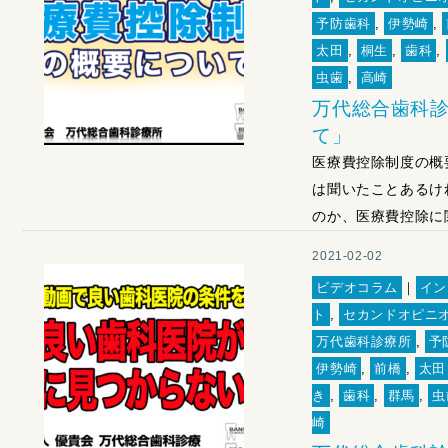
予防歯科
,
伊勢崎
,
太田
,
桐生
,
歯科
,
虫歯
,
高崎
万代総合歯科診
て」
医療費控除制度の概
は聞いたことあるけ
のか、医療費控除に関
2021-02-02
ビデオコラム
｜
イン
ト
,
セカンドオピニ
万代歯科診療所
,
予
伊勢崎
,
前橋
,
太田
き
,
歯科
,
群馬
,
虫
崎