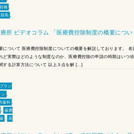
前橋
,
群馬
,
療所 ビデオコラム 「医療費控除制度の概要につい
要について 医療費控除制度についての概要を解説しております。 名
れど実際はどのような制度なのか、医療費控除の申請の時期はいつ
する計算方法について 以上３点を解 […]
プラン
オン
,
防歯科
,
,
歯磨
歯
,
高