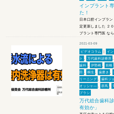
インプラント専
た！
日本口腔インプラン
定更新しました ２０
プラント専門医 なら
2021-03-09
ビデオコラム
｜
イン
ト
,
万代歯科診療所
歯科
,
伊勢崎
,
前橋
田
,
桐生
,
歯磨き
,
リーニング
,
歯科ジ
オッシャ―
,
群馬
,
ブラシ
万代総合歯科診
有効か」