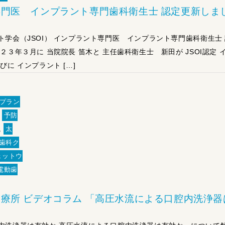
門医 インプラント専門歯科衛生士 認定更新しま
ト学会（JSOI） インプラント専門医 インプラント専門歯科衛生士
２３年３月に 当院院長 笛木と 主任歯科衛生士 新田が JSOI認定 
びに インプラント […]
プラン
,
予防
,
太
歯科ク
ェットウ
電動歯
療所 ビデオコラム 「高圧水流による口腔内洗浄器