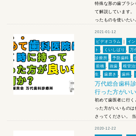
特殊な形の歯ブラシ
て解説しています。
ったものを使いたい
2021-01-12
ビデオコラム
｜
イン
ト
,
くいしばり
,
万
診療所
,
予防歯科
,
前橋
,
抜歯
,
根管治
生
,
歯磨き
,
歯科
,
万代総合歯科診
行った方がいい
初めて歯医者に行く
った方がいいものは
さってください。 当
2020-12-22