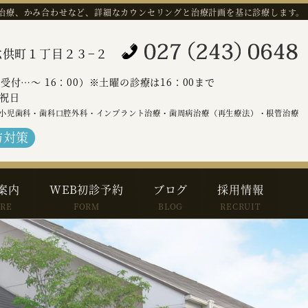
治療、かみ合わせなど、詳細なカウンセリングと治療計画を基に診療します。
橋市六供町１丁目２３−２
（受付…～ 16：00）※土曜の診療は16：00まで
祝日
小児歯科・歯科口腔外科・インプラント治療・歯周病治療（再生療法）・根管治療
防対策
案内
WEB初診予約
ブログ
採用情報
ARE
FORM
BLOG
RECRUIT