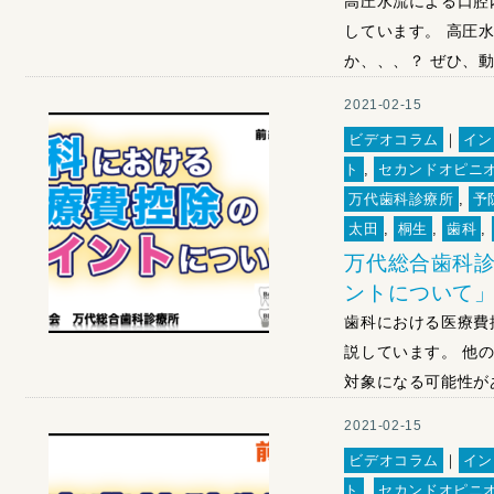
高圧水流による口腔
しています。 高圧
か、、、？ ぜひ、動
2021-02-15
ビデオコラム
｜
イン
ト
,
セカンドオピニ
万代歯科診療所
,
予
太田
,
桐生
,
歯科
,
万代総合歯科診
ントについて
歯科における医療費
説しています。 他
対象になる可能性があ
2021-02-15
ビデオコラム
｜
イン
ト
,
セカンドオピニ