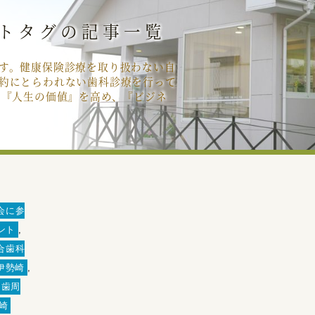
トタグの記事一覧
す。健康保険診療を取り扱わない自
約にとらわれない歯科診療を行って
の『人生の価値』を高め、『ビジネ
会に参
ント
,
合歯科
伊勢崎
,
歯周
崎