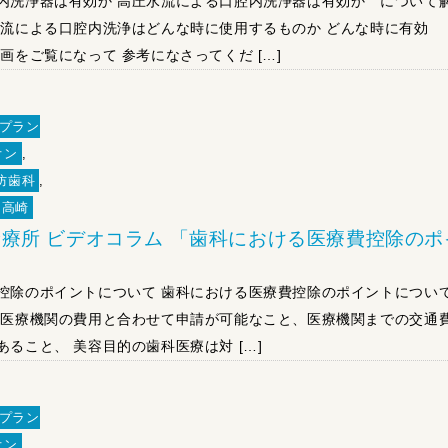
内洗浄器は有効か 高圧水流による口腔内洗浄器は有効か について
水流による口腔内洗浄はどんな時に使用するものか どんな時に有効
画をご覧になって 参考になさってくだ […]
プラン
オン
,
防歯科
,
高崎
療所 ビデオコラム 「歯科における医療費控除のポ
」
控除のポイントについて 歯科における医療費控除のポイントについ
の医療機関の費用と合わせて申請が可能なこと、医療機関までの交通
ること、 美容目的の歯科医療は対 […]
プラン
オン
,