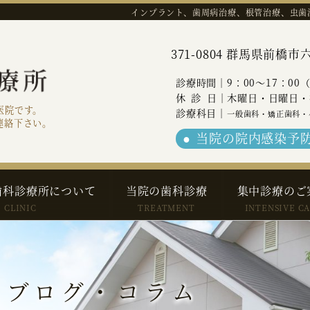
インプラント、歯周病治療、根管治療、虫歯
371-0804 群馬県前
診療時間｜9：00～17：00
休診
日｜木曜日・日曜日・
医院です。
診療科目｜
一般歯科・矯正歯科・
連絡下さい。
当院の院内感染予
歯科診療所について
当院の歯科診療
集中診療のご
CLINIC
TREATMENT
INTENSIVE C
 ブログ・コラム