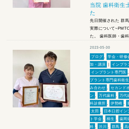
当院 歯科衛生
た
先日開催された 群
実際について~PM
た。 歯科医師・歯科
2023-05-30
ブログ
,
学会・研修
加・講演
｜
インプラ
インプラント専門医
プラント専門歯科衛
み合わせ
,
セカンド
ン
,
万代歯科
,
万代
科診療所
,
伊勢崎
,
太田
,
日本口腔イン
ト学会
,
桐生
,
歯周
科
,
渋川
,
群馬
,
高