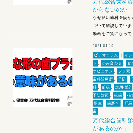
万代総合歯科診
からないのか
なぜ良い歯科医院が
ついて解説していま
動画をご覧になって 
2021-01-19
ビデオコラム
｜
イン
ト
,
かみ合わせ
,
セ
オピニオン
,
フッ素
歯科診療所
,
予防
,
科
,
前橋
,
定期検診
予防対策
,
抜歯
,
根
桐生
,
歯磨き
,
群馬
歯
万代総合歯科診
があるのか 」