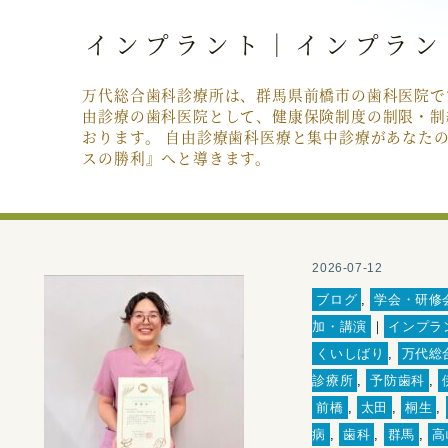
インプラント｜インプラン
万代総合歯科診療所は、群馬県前橋市の歯科医院で
由診療の歯科医院として、健康保険制度の制限・制
おります。 自由診療歯科医療と集中診療があなた
スの勝利』へと導きます。
2026-07-12
ブログ
,
学会・研修
加・講演
｜
インプラ
くいしばり
,
万代総
診療所
,
予防歯科
,
前橋
,
太田
,
桐生
,
病
,
歯科
,
群馬
,
高