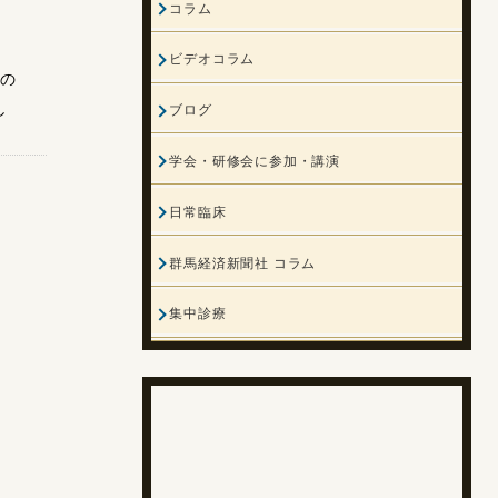
コラム
し
ビデオコラム
理の
し
ブログ
学会・研修会に参加・講演
日常臨床
群馬経済新聞社 コラム
集中診療