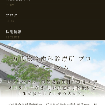
FORM
ブログ
BLOG
採用情報
RECRUIT
万代総合歯科診療所 ブロ
グ・コラム
ビデオコラム｜万代総合歯科診療所 ビデ
オコラム 「なぜ 胃や食道の手術後にむ
し歯が多発してしまうのか？」
万代総合歯科診療所は、群馬県前橋市の歯科医院です。健