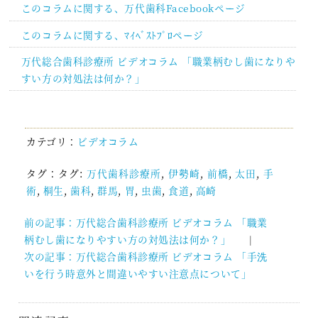
このコラムに関する、万代歯科Facebookページ
このコラムに関する、ﾏｲﾍﾞｽﾄﾌﾟﾛページ
万代総合歯科診療所 ビデオコラム 「職業柄むし歯になりや
すい方の対処法は何か？」
カテゴリ：
ビデオコラム
タグ：タグ:
万代歯科診療所
,
伊勢崎
,
前橋
,
太田
,
手
術
,
桐生
,
歯科
,
群馬
,
胃
,
虫歯
,
食道
,
高崎
前の記事：万代総合歯科診療所 ビデオコラム 「職業
投
柄むし歯になりやすい方の対処法は何か？」
稿
次の記事：万代総合歯科診療所 ビデオコラム 「手洗
ナ
いを行う時意外と間違いやすい注意点について」
ビ
ゲ
ー