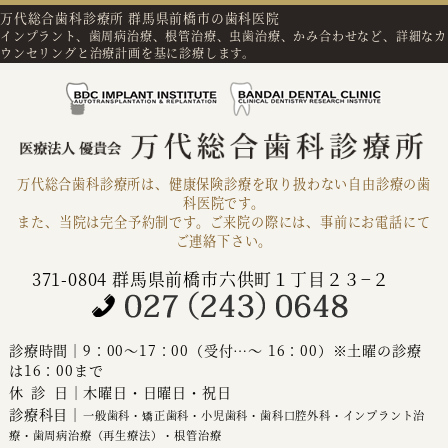
万代総合歯科診療所 群馬県前橋市の歯科医院
インプラント、歯周病治療、根管治療、虫歯治療、かみ合わせなど、詳細なカ
ウンセリングと治療計画を基に診療します。
万代総合歯科診療所は、健康保険診療を取り扱わない自由診療の歯
科医院です。
また、当院は完全予約制です。ご来院の際には、事前にお電話にて
ご連絡下さい。
371-0804 群馬県前橋市六供町１丁目２３−２
診療時間｜9：00～17：00（受付…～ 16：00）※土曜の診療
は16：00まで
休診
日｜木曜日・日曜日・祝日
診療科目｜
一般歯科・矯正歯科・小児歯科・歯科口腔外科・インプラント治
療・歯周病治療（再生療法）・根管治療