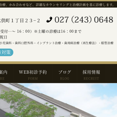
治療、かみ合わせなど、詳細なカウンセリングと治療計画を基に診療します。
橋市六供町１丁目２３−２
（受付…～ 16：00）※土曜の診療は16：00まで
祝日
小児歯科・歯科口腔外科・インプラント治療・歯周病治療（再生療法）・根管治療
防対策
案内
WEB初診予約
ブログ
採用情報
ARE
FORM
BLOG
RECRUIT