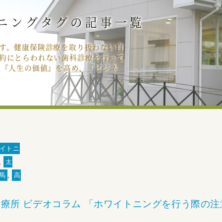
ニングタグの記事一覧
す。健康保険診療を取り扱わない自
約にとらわれない歯科診療を行って
の『人生の価値』を高め、『ビジネ
イトニ
,
太
馬
,
高
療所 ビデオコラム 「ホワイトニングを行う際の注