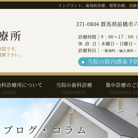
インプラント、歯周病治療、根管治療、虫歯
371-0804 群馬県前
診療時間｜9：00～17：00
休診
日｜木曜日・日曜日・
医院です。
診療科目｜
一般歯科・矯正歯科・
連絡下さい。
当院の院内感染予
歯科診療所について
当院の歯科診療
集中診療のご
CLINIC
TREATMENT
INTENSIVE C
 ブログ・コラム