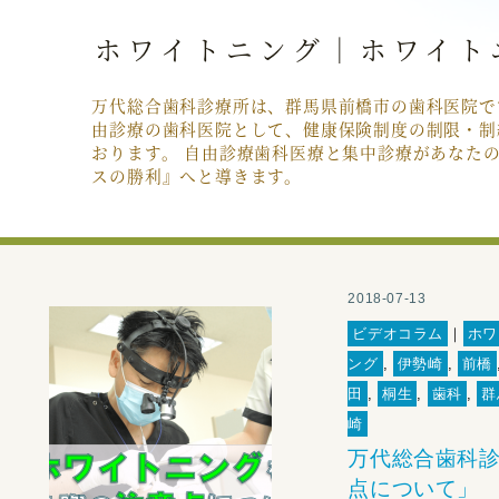
ホワイトニング｜ホワイト
万代総合歯科診療所は、群馬県前橋市の歯科医院で
由診療の歯科医院として、健康保険制度の制限・制
おります。 自由診療歯科医療と集中診療があなた
スの勝利』へと導きます。
2018-07-13
ビデオコラム
｜
ホワ
ング
,
伊勢崎
,
前橋
田
,
桐生
,
歯科
,
群
崎
万代総合歯科診
点について」