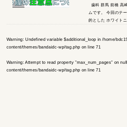
歯科 群馬 前橋 高
ムです。 今回のテ
的とした ホワイトニ
Warning
: Undefined variable $additional_loop in
/home/bdc19
content/themes/bandaidc-wp/tag.php
on line
71
Warning
: Attempt to read property "max_num_pages" on nul
content/themes/bandaidc-wp/tag.php
on line
71