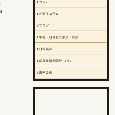
コラム
ラ
目
ビデオコラム
ブログ
学会・研修会に参加・講演
日常臨床
群馬経済新聞社 コラム
集中診療