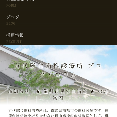
FORM
ブログ
BLOG
採用情報
RECRUIT
万代総合歯科診療所 ブロ
グ・コラム
お知らせ｜★ 歯科市民公開講座 ★ のご
案内
万代総合歯科診療所は、群馬県前橋市の歯科医院です。健
康保険診療を取り扱わない自由診療の歯科医院として、健