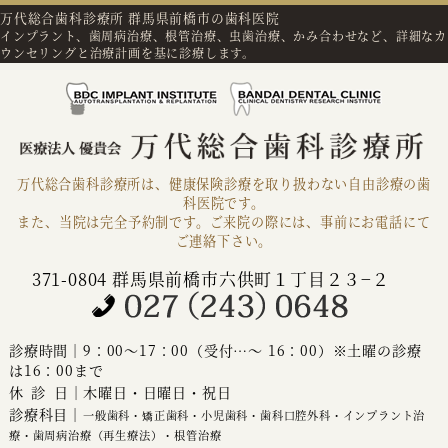
万代総合歯科診療所 群馬県前橋市の歯科医院
インプラント、歯周病治療、根管治療、虫歯治療、かみ合わせなど、詳細なカ
ウンセリングと治療計画を基に診療します。
万代総合歯科診療所は、健康保険診療を取り扱わない自由診療の歯
科医院です。
また、当院は完全予約制です。ご来院の際には、事前にお電話にて
ご連絡下さい。
371-0804 群馬県前橋市六供町１丁目２３−２
診療時間｜9：00～17：00（受付…～ 16：00）※土曜の診療
は16：00まで
休診
日｜木曜日・日曜日・祝日
診療科目｜
一般歯科・矯正歯科・小児歯科・歯科口腔外科・インプラント治
療・歯周病治療（再生療法）・根管治療