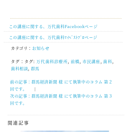
この講座に関する、万代歯科Facebookページ
この講座に関する、万代歯科ﾏｲﾍﾞｽﾄﾌﾟﾛページ
カテゴリ：
お知らせ
タグ：タグ:
万代歯科診療所
,
前橋
,
市民講座
,
歯科
,
歯科相談
,
群馬
前の記事：群馬経済新聞 様 にて執筆中のコラム 第２
投
回です。
稿
次の記事：群馬経済新聞 様 にて執筆中のコラム 第３
ナ
回です。
ビ
ゲ
ー
関連記事
シ