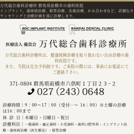
万代総合歯科診療所 群馬県前橋市の歯科医院
インプラント、歯周病治療、根管治療、虫歯治療、かみ合わせなど、詳細なカ
ウンセリングと治療計画を基に診療します。
万代総合歯科診療所は、健康保険診療を取り扱わない自由診療の歯
科医院です。
また、当院は完全予約制です。ご来院の際には、事前にお電話にて
ご連絡下さい。
371-0804 群馬県前橋市六供町１丁目２３−２
診療時間｜9：00～17：00（受付…～ 16：00）※土曜の診療
は16：00まで
休診
日｜木曜日・日曜日・祝日
診療科目｜
一般歯科・矯正歯科・小児歯科・歯科口腔外科・インプラント治
療・歯周病治療（再生療法）・根管治療