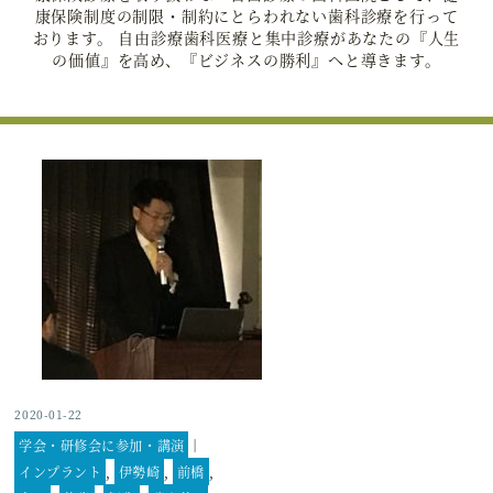
康保険制度の制限・制約にとらわれない歯科診療を行って
おります。 自由診療歯科医療と集中診療があなたの『人生
の価値』を高め、『ビジネスの勝利』へと導きます。
2020-01-22
学会・研修会に参加・講演
｜
インプラント
,
伊勢崎
,
前橋
,