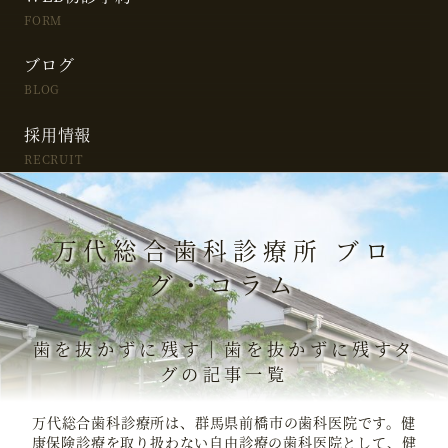
FORM
ブログ
BLOG
採用情報
RECRUIT
万代総合歯科診療所 ブロ
グ・コラム
歯を抜かずに残す｜歯を抜かずに残すタ
グの記事一覧
万代総合歯科診療所は、群馬県前橋市の歯科医院です。健
康保険診療を取り扱わない自由診療の歯科医院として、健