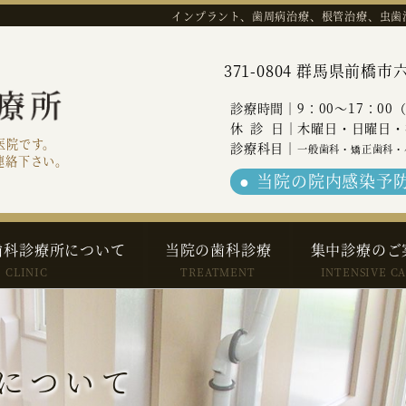
インプラント、歯周病治療、根管治療、虫歯
371-0804 群馬県前
診療時間｜9：00～17：00
休診
日｜木曜日・日曜日・
医院です。
診療科目｜
一般歯科・矯正歯科・
連絡下さい。
当院の院内感染予
歯科診療所について
当院の歯科診療
集中診療のご
CLINIC
TREATMENT
INTENSIVE C
について