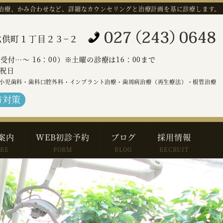
治療、かみ合わせなど、詳細なカウンセリングと治療計画を基に診療します。
橋市六供町１丁目２３−２
（受付…～ 16：00）※土曜の診療は16：00まで
祝日
小児歯科・歯科口腔外科・インプラント治療・歯周病治療（再生療法）・根管治療
防対策
案内
WEB初診予約
ブログ
採用情報
ARE
FORM
BLOG
RECRUIT